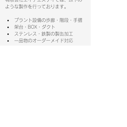
ような製作を行っております。
プラント設備の歩廊・階段・手摺
架台・BOX・ダクト
ステンレス・鉄製の製缶加工
一品物のオーダーメイド対応
「図面がないけど相談したい」「現場
の寸法に合わせて作ってほしい」な
ど、
柔軟な対応が可能です。
📷 最新の製作風景はInstagramでも更
新中！
👉 
https://www.instagram.com/hskhanak