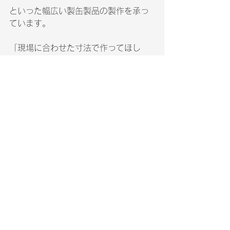
といった幅広い製缶製品の製作を承っ
ています。
「現場に合わせた寸法で作ってほし
い」
「既製品では合わないのでオーダーし
たい」
といったご相談も、ぜひお気軽にお声
がけください。
📷 製作の様子や最新情報はInstagram
でも公開中！
👉 
https://www.instagram.com/hskhanak
a/