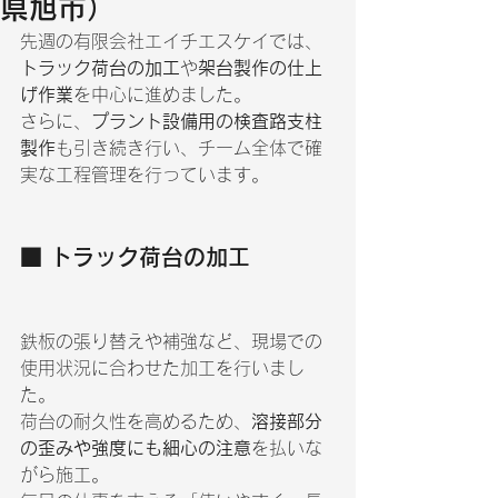
県旭市）
先週の有限会社エイチエスケイでは、
トラック荷台の加工
や
架台製作の仕上
げ作業
を中心に進めました。
さらに、
プラント設備用の検査路支柱
製作
も引き続き行い、チーム全体で確
実な工程管理を行っています。
■ トラック荷台の加工
鉄板の張り替えや補強など、現場での
使用状況に合わせた加工を行いまし
た。
荷台の耐久性を高めるため、
溶接部分
の歪みや強度にも細心の注意
を払いな
がら施工。